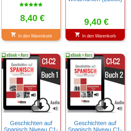
Bewertet
mit
8,40
€
9,40
€
5.00
von 5
In den Warenkorb
In den Warenkorb
eBook + Kurs
eBook + Kurs
Geschichten auf
Geschichten auf
Spanisch Niveau C1-
Spanisch Niveau C1-