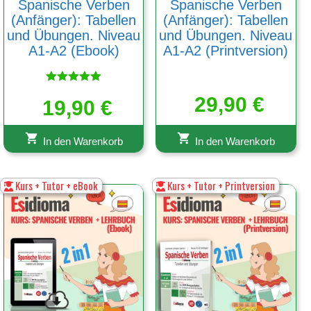
Spanische Verben
Spanische Verben
(Anfänger): Tabellen
(Anfänger): Tabellen
und Übungen. Niveau
und Übungen. Niveau
A1-A2 (Ebook)
A1-A2 (Printversion)
Bewertet
29,90
€
19,90
mit
€
5.00
von 5
In den Warenkorb
In den Warenkorb
Kurs + Tutor + eBook
Kurs + Tutor + Printversion