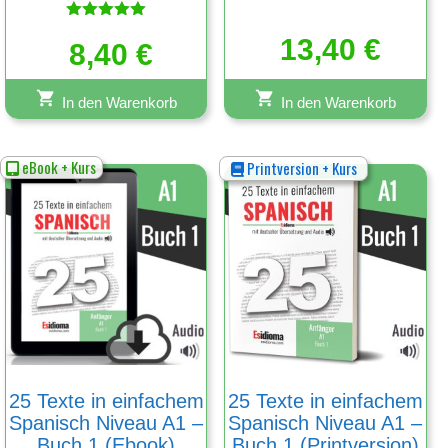
Bewertet
13,40
€
mit
8,40
€
5.00
von 5
In den Warenkorb
In den Warenkorb
eBook + Kurs
Printversion + Kurs
25 Texte in einfachem
25 Texte in einfachem
Spanisch Niveau A1 –
Spanisch Niveau A1 –
Buch 1 (Ebook)
Buch 1 (Printversion)