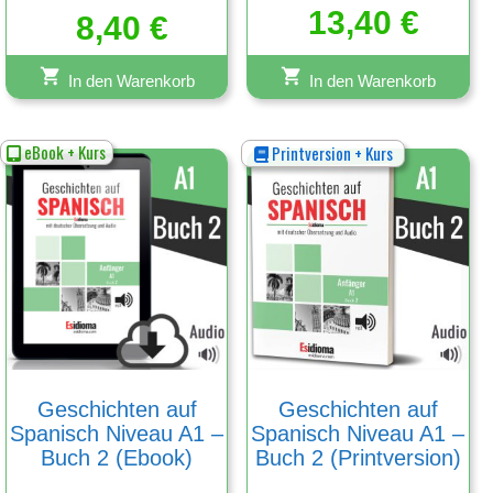
Bewertet
13,40
€
mit
8,40
€
5.00
von 5
In den Warenkorb
In den Warenkorb
eBook + Kurs
Printversion + Kurs
Geschichten auf
Geschichten auf
Spanisch Niveau A1 –
Spanisch Niveau A1 –
Buch 2 (Ebook)
Buch 2 (Printversion)