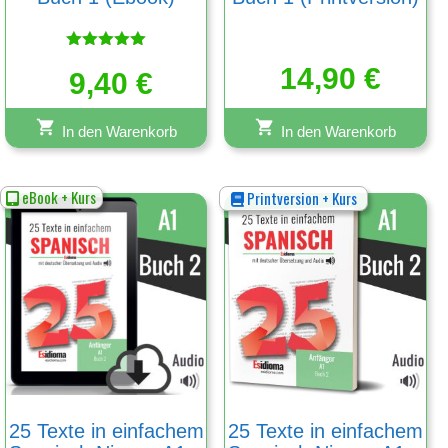
Bewertet
14,90
€
mit
9,40
€
5.00
von 5
In den Warenkorb
In den Warenkorb
eBook + Kurs
Printversion + Kurs
25 Texte in einfachem
25 Texte in einfachem