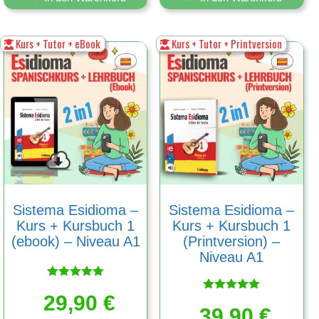
Kurs + Tutor + eBook
Kurs + Tutor + Printversion
Sistema Esidioma –
Sistema Esidioma –
Kurs + Kursbuch 1
Kurs + Kursbuch 1
(ebook) – Niveau A1
(Printversion) –
Niveau A1
Bewertet
29,90
mit
€
Bewertet
5.00
39,90
mit
€
von 5