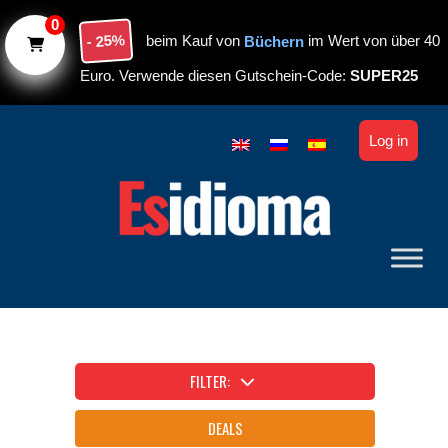
Skip to main content
0
- 25%
beim Kauf von
Büchern
im Wert von über 40
Euro. Verwende diesen Gutschein-Code:
SUPER25
Log in
FILTER:
DEALS