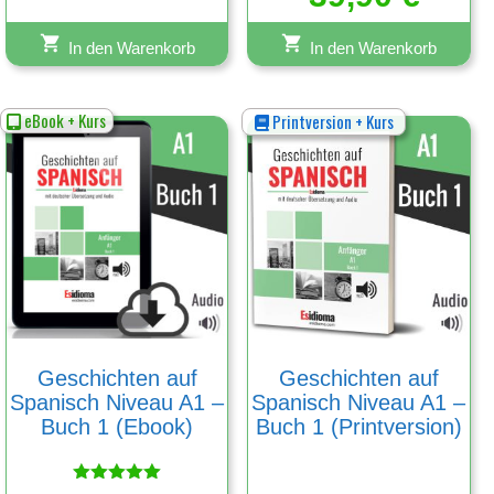
5.00
von 5
In den Warenkorb
In den Warenkorb
eBook + Kurs
Printversion + Kurs
Geschichten auf
Geschichten auf
Spanisch Niveau A1 –
Spanisch Niveau A1 –
Buch 1 (Ebook)
Buch 1 (Printversion)