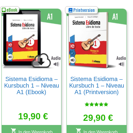
eBook
Printversion
Sistema Esidioma –
Sistema Esidioma –
Kursbuch 1 – Niveau
Kursbuch 1 – Niveau
A1 (Ebook)
A1 (Printversion)
Bewertet
19,90
€
29,90
mit
€
5.00
von 5
In den Warenkorb
In den Warenkorb