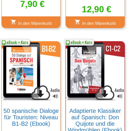
7,90
€
12,90
€
In den Warenkorb
In den Warenkorb
eBook + Kurs
eBook + Kurs
50 spanische Dialoge
Adaptierte Klassiker
für Touristen: Niveau
auf Spanisch: Don
B1-B2 (Ebook)
Quijote und die
Windmühlen (Ebook)