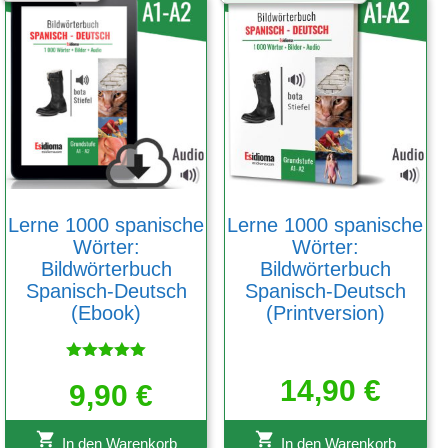
Lerne 1000 spanische
Lerne 1000 spanische
Wörter:
Wörter:
Bildwörterbuch
Bildwörterbuch
Spanisch-Deutsch
Spanisch-Deutsch
(Ebook)
(Printversion)
Bewertet
14,90
€
mit
9,90
€
5.00
von 5
In den Warenkorb
In den Warenkorb