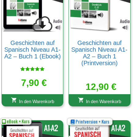
Geschichten auf
Geschichten auf
Spanisch Niveau A1-
Spanisch Niveau A1-
A2 – Buch 1 (Ebook)
A2 – Buch 1
(Printversion)
Bewertet
mit
7,90
€
12,90
€
5.00
von 5
In den Warenkorb
In den Warenkorb
eBook + Kurs
Printversion + Kurs