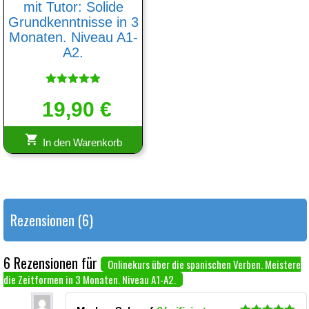
mit Tutor: Solide
Grundkenntnisse in 3
Monaten. Niveau A1-
A2.
Bewertet
19,90
mit
€
5.00
von 5
In den Warenkorb
Rezensionen (6)
6 Rezensionen für
Onlinekurs über die spanischen Verben. Meistere
die Zeitformen in 3 Monaten. Niveau А1-А2.