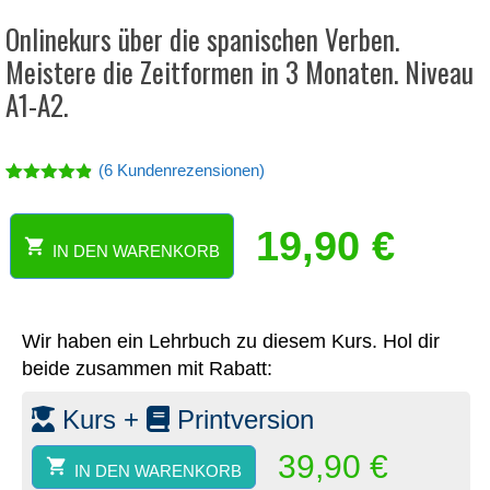
Onlinekurs über die spanischen Verben.
Meistere die Zeitformen in 3 Monaten. Niveau
А1-А2.
(
6
Kundenrezensionen)
Bewertet
6
mit
4.83
von 5,
19,90
€
basierend
IN DEN WARENKORB
Onlinekurs
auf
Kundenbew
über
ertungen
die
spanischen
Wir haben ein Lehrbuch zu diesem Kurs. Hol dir
Verben.
beide zusammen mit Rabatt:
Meistere
die
Kurs +
Printversion
Zeitformen
in
39,90
€
3
IN DEN WARENKORB
Monaten.