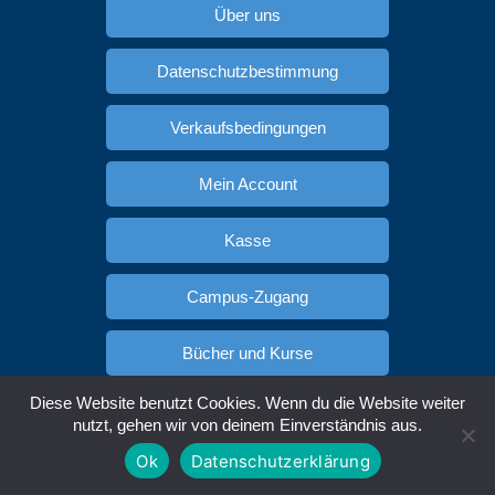
Über uns
Datenschutzbestimmung
Verkaufsbedingungen
Mein Account
Kasse
Campus-Zugang
Bücher und Kurse
Diese Website benutzt Cookies. Wenn du die Website weiter
Zusammenarbeit
nutzt, gehen wir von deinem Einverständnis aus.
Ok
Datenschutzerklärung
Ukrainisch lernen
Russisch lernen