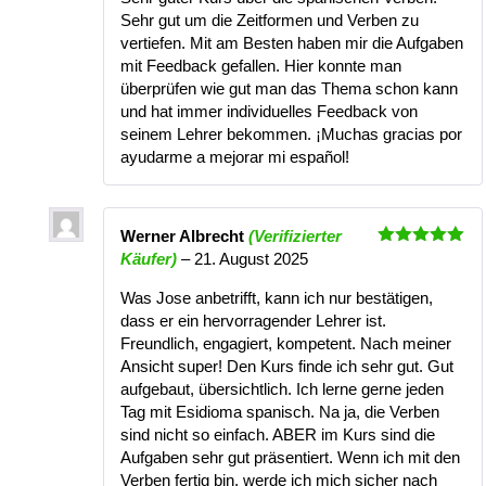
Sehr gut um die Zeitformen und Verben zu
vertiefen. Mit am Besten haben mir die Aufgaben
mit Feedback gefallen. Hier konnte man
überprüfen wie gut man das Thema schon kann
und hat immer individuelles Feedback von
seinem Lehrer bekommen. ¡Muchas gracias por
ayudarme a mejorar mi español!
Werner Albrecht
(Verifizierter
Bewertet
Käufer)
–
21. August 2025
mit
5
von
5
Was Jose anbetrifft, kann ich nur bestätigen,
dass er ein hervorragender Lehrer ist.
Freundlich, engagiert, kompetent. Nach meiner
Ansicht super! Den Kurs finde ich sehr gut. Gut
aufgebaut, übersichtlich. Ich lerne gerne jeden
Tag mit Esidioma spanisch. Na ja, die Verben
sind nicht so einfach. ABER im Kurs sind die
Aufgaben sehr gut präsentiert. Wenn ich mit den
Verben fertig bin, werde ich mich sicher nach