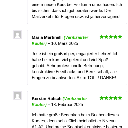
einem neuen Kurs bei Esidioma umschauen. Ich
bis sicher, dass ich gut beraten werde. Der
Mailverkehr für Fragen usw. ist ja hervorragend.
Maria Martinelli
(Verifizierter
Bewertet
Käufer)
–
10. März 2025
mit
5
von
5
Jose ist ein großartiger, engagierter Lehrer! Ich
habe beim kurs viel gelernt und viel Spaß
gehabt. Sehr professionelle Betreuung,
konstruktive Feedbacks und Bereitschaft, alle
Fragen zu beantworten. Also: TOLL! DANKE!
Kerstin Rätsch
(Verifizierter
Bewertet
Käufer)
–
18. Februar 2025
mit
5
von
5
Ich hatte große Bedenken beim Buchen dieses
Kurses, denn schließlich beinhaltet er Niveau
A1-A2. Und meine Spanischkenntnisse basieren