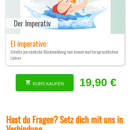
Der Imperativ
El imperativo:
Erhalte persönliche Rückmeldung von einem muttersprachlichen
Lehrer
19,90
€
KURS KAUFEN
Onlinekurs
über
die
spanischen
Verben.
Hast du Fragen? Setz dich mit uns in
Meistere
die
Verbindung
Zeitformen