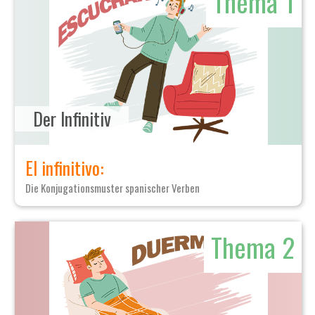
Thema 1
3
Monaten.
Niveau
А1-
А2.
Menge
Der Infinitiv
El infinitivo:
Die Konjugationsmuster spanischer Verben
Thema 2