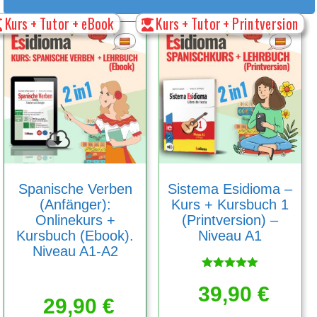
Kurs + Tutor + eBook
Kurs + Tutor + Printversion
Spanische Verben
Sistema Esidioma –
(Anfänger):
Kurs + Kursbuch 1
Onlinekurs +
(Printversion) –
Kursbuch (Ebook).
Niveau A1
Niveau A1-A2
Bewertet
39,90
mit
€
5.00
29,90
€
von 5