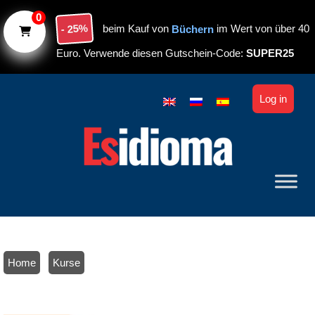
Skip to main content
0
- 25%
beim Kauf von
Büchern
im Wert von über 40
Euro. Verwende diesen Gutschein-Code:
SUPER25
Log in
Home
/
Kurse
/ Onlinekurs über die spanischen Verben. Meistere die Zeitformen
in 3 Monaten. Niveau А1-А2.