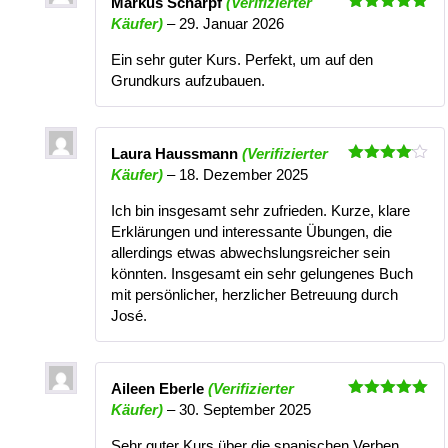
Markus Scharpf
(Verifizierter
Bewertet
Käufer)
–
29. Januar 2026
mit
5
von
5
Ein sehr guter Kurs. Perfekt, um auf den
Grundkurs aufzubauen.
Laura Haussmann
(Verifizierter
Bewertet
Käufer)
–
18. Dezember 2025
mit
4
von 5
Ich bin insgesamt sehr zufrieden. Kurze, klare
Erklärungen und interessante Übungen, die
allerdings etwas abwechslungsreicher sein
könnten. Insgesamt ein sehr gelungenes Buch
mit persönlicher, herzlicher Betreuung durch
José.
Aileen Eberle
(Verifizierter
Bewertet
Käufer)
–
30. September 2025
mit
5
von
5
Sehr guter Kurs über die spanischen Verben.