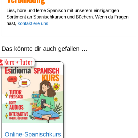
in
Lies, höre und lerne Spanisch mit unserem einzigartigen
3
Sortiment an Spanischkursen und Büchern. Wenn du Fragen
Monaten.
hast,
kontaktiere uns
.
Niveau
А1-
А2.
Menge
Das könnte dir auch gefallen …
Kurs + Tutor
Online-Spanischkurs