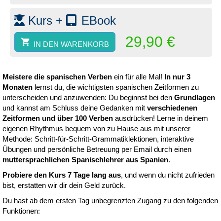
Niveau
Kurs +
EBook
А1-
А2.
29,90
€
Menge
IN DEN WARENKORB
Meistere die spanischen Verben
ein für alle Mal!
In nur 3
Monaten
lernst du, die wichtigsten spanischen Zeitformen zu
unterscheiden und anzuwenden: Du beginnst bei den
Grundlagen
und kannst am Schluss deine Gedanken mit
verschiedenen
Zeitformen und über 100 Verben
ausdrücken! Lerne in deinem
eigenen Rhythmus bequem von zu Hause aus mit unserer
Methode: Schritt-für-Schritt-Grammatiklektionen, interaktive
Übungen und persönliche Betreuung per Email durch einen
muttersprachlichen Spanischlehrer aus Spanien
.
Probiere den Kurs 7 Tage lang aus
, und wenn du nicht zufrieden
bist, erstatten wir dir dein Geld zurück.
Du hast ab dem ersten Tag unbegrenzten Zugang zu den folgenden
Funktionen: