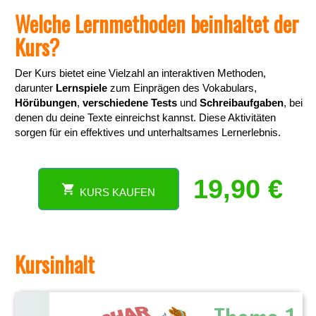
Welche Lernmethoden beinhaltet der
Kurs?
Der Kurs bietet eine Vielzahl an interaktiven Methoden,
darunter
Lernspiele
zum Einprägen des Vokabulars,
Hörübungen
,
verschiedene Tests
und
Schreibaufgaben
, bei
denen du deine Texte einreichst kannst. Diese Aktivitäten
sorgen für ein effektives und unterhaltsames Lernerlebnis.
19,90
€
KURS KAUFEN
Onlinekurs
über
die
spanischen
Kursinhalt
Verben.
Meistere
die
Zeitformen
in