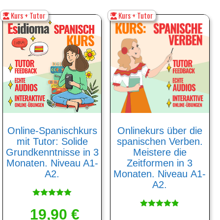
Kurs + Tutor
Kurs + Tutor
Online-Spanischkurs
Onlinekurs über die
mit Tutor: Solide
spanischen Verben.
Grundkenntnisse in 3
Meistere die
Monaten. Niveau A1-
Zeitformen in 3
A2.
Monaten. Niveau А1-
А2.
Bewertet
19,90
mit
€
Bewertet
5.00