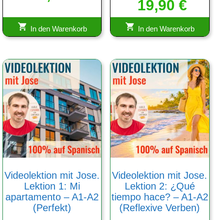
19,90
mit
€
von 5
4.83
von 5
In den Warenkorb
In den Warenkorb
Videolektion mit Jose.
Videolektion mit Jose.
Lektion 1: Mi
Lektion 2: ¿Qué
apartamento – A1-A2
tiempo hace? – A1-A2
(Perfekt)
(Reflexive Verben)