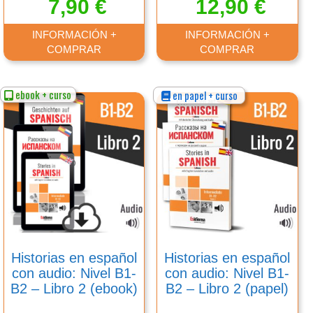
7,90
€
12,90
€
INFORMACIÓN +
INFORMACIÓN +
COMPRAR
COMPRAR
ebook + curso
en papel + curso
Este
Este
producto
producto
tiene
tiene
múltiples
múltiples
variantes.
variantes.
Las
Las
opciones
opciones
se
se
pueden
pueden
elegir
elegir
en
en
Historias en español
Historias en español
la
la
con audio: Nivel B1-
con audio: Nivel B1-
página
página
B2 – Libro 2 (ebook)
B2 – Libro 2 (papel)
de
de
producto
producto