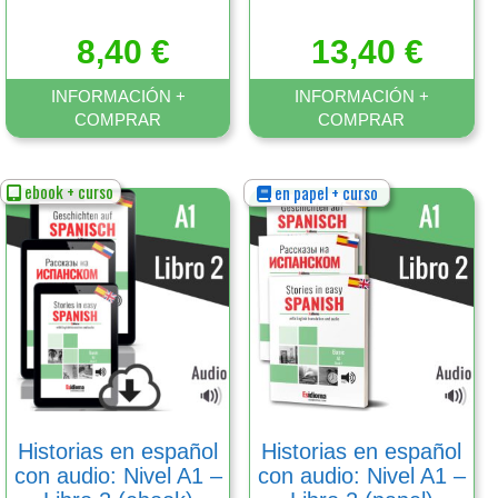
8,40
€
13,40
€
INFORMACIÓN +
INFORMACIÓN +
COMPRAR
COMPRAR
ebook + curso
en papel + curso
Este
Este
producto
producto
tiene
tiene
múltiples
múltiples
variantes.
variantes.
Las
Las
opciones
opciones
se
se
pueden
pueden
elegir
elegir
en
en
Historias en español
Historias en español
la
la
con audio: Nivel A1 –
con audio: Nivel A1 –
página
página