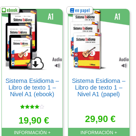
ebook
en papel
Este
Este
producto
producto
tiene
tiene
múltiples
múltiples
variantes.
variantes.
Las
Las
opciones
opciones
se
se
pueden
pueden
elegir
elegir
en
en
Sistema Esidioma –
Sistema Esidioma –
la
la
Libro de texto 1 –
Libro de texto 1 –
página
página
Nivel A1 (ebook)
Nivel A1 (papel)
de
de
producto
producto
Valorado
29,90
€
19,90
con
€
4.00
de 5
INFORMACIÓN +
INFORMACIÓN +