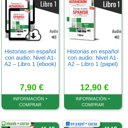
múltiples
múltiples
variantes.
variantes.
Las
Las
opciones
opciones
se
se
pueden
pueden
elegir
elegir
en
en
Historias en español
Historias en español
la
la
con audio: Nivel A1-
con audio: Nivel A1-
página
página
A2 – Libro 1 (ebook)
A2 – Libro 1 (papel)
de
de
producto
producto
7,90
€
12,90
€
INFORMACIÓN +
INFORMACIÓN +
COMPRAR
COMPRAR
ebook + curso
en papel + curso
Este
Este