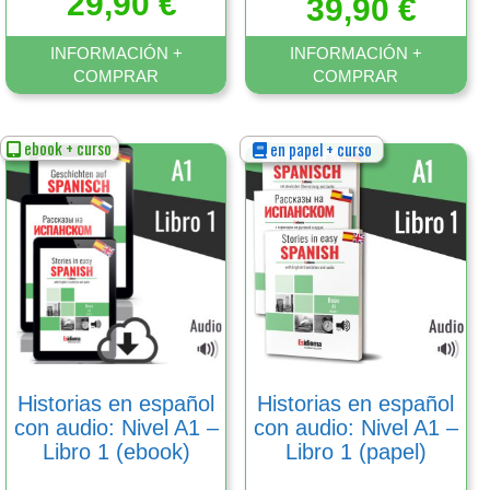
29,90
€
39,90
€
5.00
de 5
INFORMACIÓN +
INFORMACIÓN +
COMPRAR
COMPRAR
ebook + curso
en papel + curso
Este
Este
producto
producto
tiene
tiene
múltiples
múltiples
variantes.
variantes.
Las
Las
opciones
opciones
se
se
pueden
pueden
elegir
elegir
en
en
Historias en español
Historias en español
la
la
con audio: Nivel A1 –
con audio: Nivel A1 –
página
página
Libro 1 (ebook)
Libro 1 (papel)
de
de
producto
producto