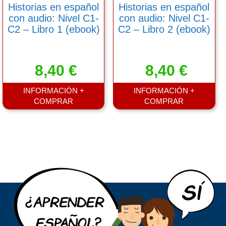
Historias en español
Historias en español
la
la
con audio: Nivel C1-
con audio: Nivel C1-
página
página
C2 – Libro 1 (ebook)
C2 – Libro 2 (ebook)
de
de
producto
producto
8,40
€
8,40
€
INFORMACIÓN +
INFORMACIÓN +
COMPRAR
COMPRAR