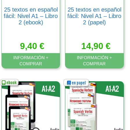
en
en
25 textos en español
25 textos en español
la
la
fácil: Nivel A1 – Libro
fácil: Nivel A1 – Libro
página
página
2 (ebook)
2 (papel)
de
de
producto
producto
9,40
€
14,90
€
INFORMACIÓN +
INFORMACIÓN +
COMPRAR
COMPRAR
ebook
en papel
Este
Este
producto
producto
tiene
tiene
múltiples
múltiples
variantes.
variantes.
Las
Las
opciones
opciones
se
se