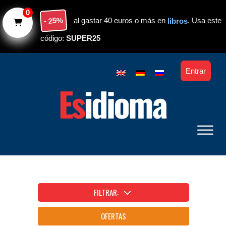
Skip to main content
0
- 25%
al gastar 40 euros o más en
libros
. Usa este
código:
SUPER25
Entrar
FILTRAR:
OFERTAS