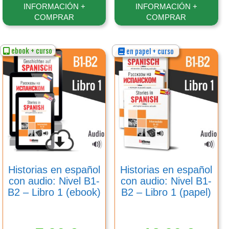
INFORMACIÓN +
INFORMACIÓN +
COMPRAR
COMPRAR
ebook + curso
en papel + curso
Este
Este
producto
producto
tiene
tiene
múltiples
múltiples
variantes.
variantes.
Las
Las
opciones
opciones
se
se
pueden
pueden
elegir
elegir
en
en
Historias en español
Historias en español
la
la
con audio: Nivel B1-
con audio: Nivel B1-
página
página
B2 – Libro 1 (ebook)
B2 – Libro 1 (papel)
de
de
producto
producto