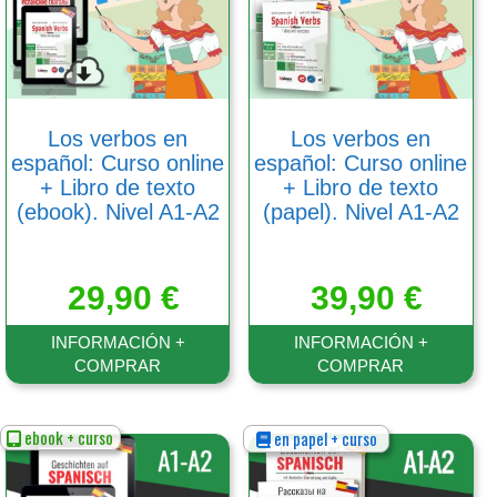
Las
Las
opciones
opciones
se
se
pueden
pueden
elegir
elegir
en
en
Los verbos en
Los verbos en
la
la
español: Curso online
español: Curso online
página
página
+ Libro de texto
+ Libro de texto
de
de
(ebook). Nivel A1-A2
(papel). Nivel A1-A2
producto
producto
29,90
€
39,90
€
INFORMACIÓN +
INFORMACIÓN +
COMPRAR
COMPRAR
ebook + curso
en papel + curso
Este
Este
producto
producto
tiene
tiene