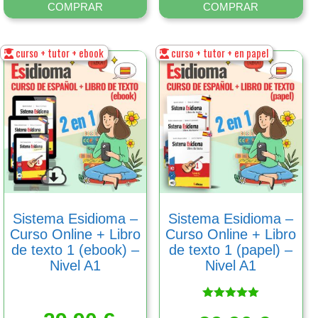
COMPRAR
COMPRAR
curso + tutor + ebook
curso + tutor + en papel
Este
Este
producto
producto
tiene
tiene
múltiples
múltiples
variantes.
variantes.
Las
Las
opciones
opciones
se
se
pueden
pueden
elegir
elegir
en
en
Sistema Esidioma –
Sistema Esidioma –
la
la
Сurso Online + Libro
Сurso Online + Libro
página
página
de texto 1 (ebook) –
de texto 1 (papel) –
de
de
Nivel A1
Nivel A1
producto
producto
Valorado
con