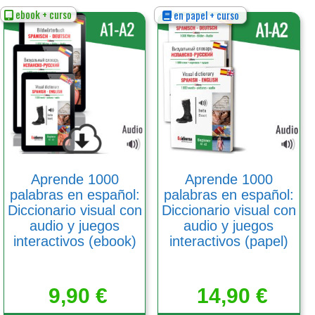
ebook + curso
en papel + curso
Este
Este
producto
producto
tiene
tiene
múltiples
múltiples
variantes.
variantes.
Las
Las
opciones
opciones
se
se
pueden
pueden
elegir
elegir
en
en
Aprende 1000
Aprende 1000
la
la
palabras en español:
palabras en español:
página
página
Diccionario visual con
Diccionario visual con
de
de
audio y juegos
audio y juegos
producto
producto
interactivos (ebook)
interactivos (papel)
9,90
€
14,90
€