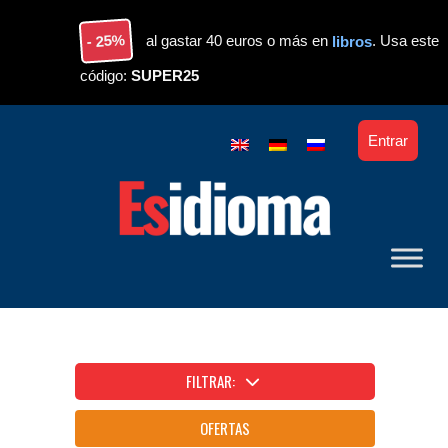
Skip to main content
- 25%
al gastar 40 euros o más en
libros
. Usa este
código:
SUPER25
Entrar
FILTRAR:
OFERTAS