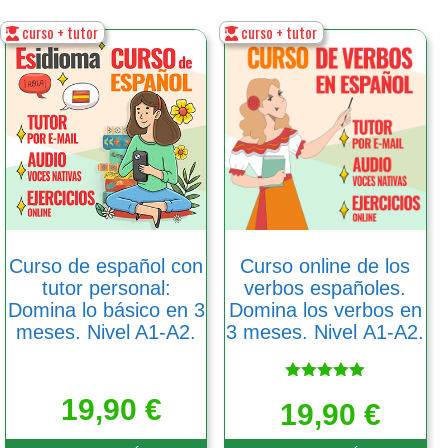
curso + tutor
curso + tutor
Este
Este
producto
producto
tiene
tiene
múltiples
múltiples
variantes.
variantes.
Las
Las
opciones
opciones
se
se
pueden
pueden
elegir
elegir
en
en
Curso de español con
Curso online de los
la
la
tutor personal:
verbos españoles.
página
página
Domina lo básico en 3
Domina los verbos en
de
de
meses. Nivel A1-A2.
3 meses. Nivel А1-А2.
producto
producto
Valorado
19,90
€
19,90
con
€
5.00
de 5