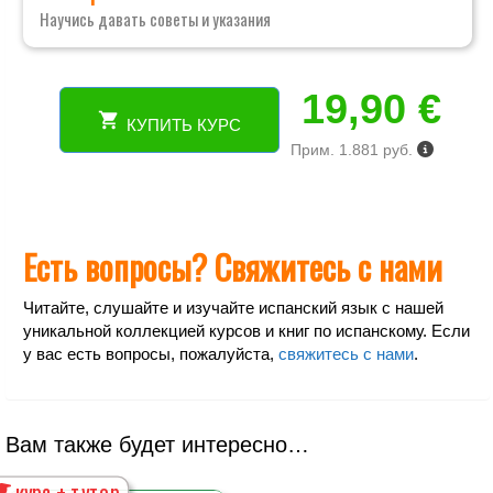
Научись давать советы и указания
19,90
€
КУПИТЬ КУРС
Количество
Прим. 1.881 руб.
товара
Онлайн
курс
об
испанских
Есть вопросы? Свяжитесь с нами
глаголах.
Освой
Читайте, слушайте и изучайте испанский язык с нашей
глаголы
уникальной коллекцией курсов и книг по испанскому. Если
за
у вас есть вопросы, пожалуйста,
свяжитесь с нами
.
3
месяца.
Уровень
А1-
Вам также будет интересно…
А2.
курс + тутор