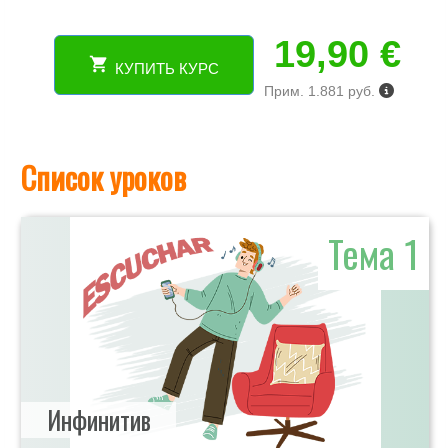
19,90
€
КУПИТЬ КУРС
Количество
Прим. 1.881 руб.
товара
Онлайн
курс
об
Список уроков
испанских
глаголах.
Освой
Тема 1
глаголы
за
3
месяца.
Уровень
А1-
А2.
Инфинитив