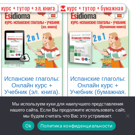
курс + тутор + эл. книга
курс + тутор + бумажная
Испанские глаголы:
Испанские глаголы:
Онлайн курс +
Онлайн курс +
Учебник (эл. книга).
Учебник (бумажная.
Уровень A1-A2
книга). Уровень A1-
Мы используем куки для наилучшего представления
A2
нашего сайта. Если Вы продолжите использовать сайт,
мы будем считать что Вас это устраивает.
Оценка
5.00
29,90
€
Ok
Политика конфиденциальности
из 5
39,90
€