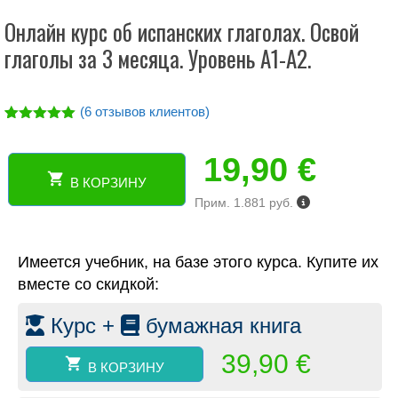
Онлайн курс об испанских глаголах. Освой
глаголы за 3 месяца. Уровень А1-А2.
(
6
отзывов клиентов)
Рейтинг
6
5.00
из 5
19,90
€
на основе
опроса
В КОРЗИНУ
пользовател
Количество
ей
Прим. 1.881 руб.
товара
Онлайн
курс
Имеется учебник, на базе этого курса. Купите их
об
испанских
вместе со скидкой:
глаголах.
Освой
Курс +
бумажная книга
глаголы
за
39,90
€
В КОРЗИНУ
3
месяца.