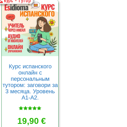
Курс испанского
онлайн с
персональным
тутором: заговори за
3 месяца. Уровень
А1-А2.
Оценка
5.00
19,90
€
из 5