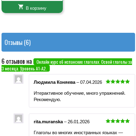
В корзину
Отзывы (6)
6 отзывов на
Онлайн курс об испанских глаголах. Освой глаголы за
3 месяца. Уровень А1-А2.
Людмила Коняева
–
07.04.2026
Оценка
5
Итерактивное обучение, много упражнений.
из 5
Рекомендую.
rita.muranska
–
26.01.2026
Оценка
5
Глаголы во многих иностранных языках —
из 5