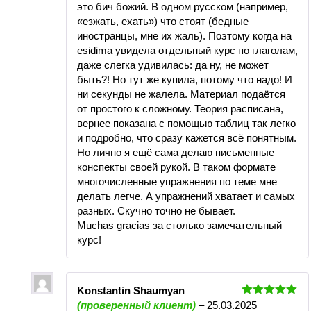
это бич божий. В одном русском (например,
«езжать, ехать») что стоят (бедные
иностранцы, мне их жаль). Поэтому когда на
esidima увидела отдельный курс по глаголам,
даже слегка удивилась: да ну, не может
быть?! Но тут же купила, потому что надо! И
ни секунды не жалела. Материал подаётся
от простого к сложному. Теория расписана,
вернее показана с помощью таблиц так легко
и подробно, что сразу кажется всё понятным.
Но лично я ещё сама делаю письменные
конспекты своей рукой. В таком формате
многочисленные упражнения по теме мне
делать легче. А упражнений хватает и самых
разных. Скучно точно не бывает.
Muchas gracias за столько замечательный
курс!
Konstantin Shaumyan
Оценка
5
(проверенный клиент)
–
25.03.2025