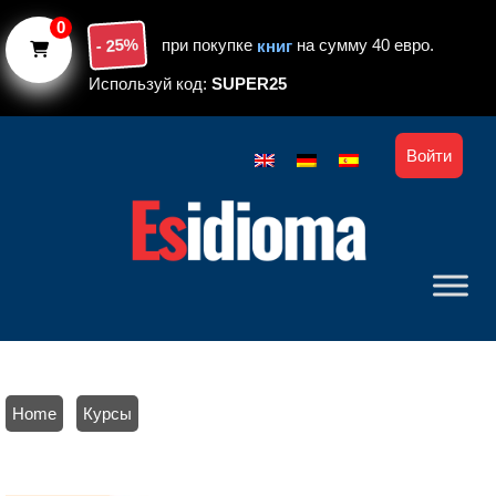
Skip to main content
0
- 25%
при покупке
книг
на сумму 40 евро.
Используй код:
SUPER25
Войти
Home
/
Курсы
/ Онлайн курс об испанских глаголах. Освой глаголы за 3
месяца. Уровень А1-А2.