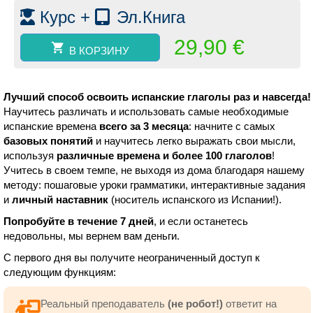
Уровень
Курс +
Эл.Книга
А1-
А2.
29,90
€
В КОРЗИНУ
Лучший способ освоить испанские глаголы раз и навсегда!
Научитесь различать и использовать самые необходимые
испанские времена
всего за 3 месяца
: начните с самых
базовых понятий
и научитесь легко выражать свои мысли,
используя
различные времена и более 100 глаголов
!
Учитесь в своем темпе, не выходя из дома благодаря нашему
методу: пошаговые уроки грамматики, интерактивные задания
и
личный наставник
(носитель испанского из Испании!).
Попробуйте в течение 7 дней
, и если останетесь
недовольны, мы вернем вам деньги.
С первого дня вы получите неограниченный доступ к
следующим функциям:
Реальный преподаватель
(не робот!)
ответит на