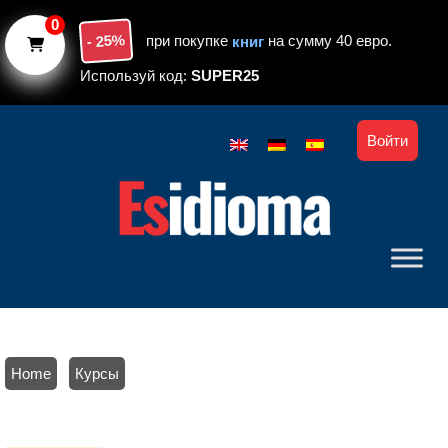
Skip to main content
0
- 25%
при покупке
книг
на сумму 40 евро.
Используй код:
SUPER25
Войти
Home
/
Курсы
/ Курс испанского онлайн с персональным тутором: заговори
за 3 месяца. Уровень А1-А2.