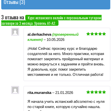
Отзывы (3)
3 отзыва на
Курс испанского онлайн с персональным тутором:
заговори за 3 месяца. Уровень А1-А2.
al.derkacheva
(проверенный
Оценка
5
клиент)
–
10.05.2026
из 5
¡Hola! Сейчас прохожу курс и благодарю
создателей за него. Много практики, которая
помогает закрепить пройденный материал и
можно вернуться к заданиям и пройти вновь.
Я довольна, курс помог закрепить
местоимения и не только. Отличная работа!
rita.muranska
–
21.01.2026
Оценка
5
Я начала учить испанский абсолютно с нуля
из 5
по старой книге, которую случайно нашла.