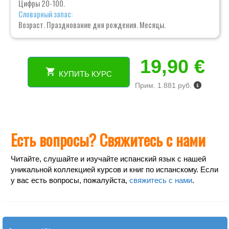
Цифры 20-100.
Словарный запас:
Возраст. Празднование дня рождения. Месяцы.
19,90
€
КУПИТЬ КУРС
Количество
Прим. 1.881 руб.
товара
Курс
испанского
онлайн
с
Есть вопросы? Свяжитесь с нами
персональным
тутором:
Читайте, слушайте и изучайте испанский язык с нашей
заговори
уникальной коллекцией курсов и книг по испанскому. Если
за
у вас есть вопросы, пожалуйста,
свяжитесь с нами
.
3
месяца.
Уровень
А1-
А2.