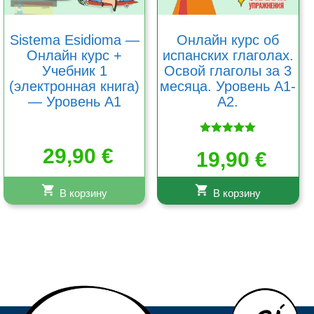
Sistema Esidioma —
Онлайн курс об
Онлайн курс +
испанских глаголах.
Учебник 1
Освой глаголы за 3
(электронная книга)
месяца. Уровень А1-
— Уровень A1
А2.
Оценка
29,90
€
5.00
19,90
€
из 5
В корзину
В корзину