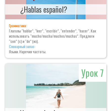
¿Hablas español?
Грамматика:
Глаголы “hablar”, “leer”, “escribir”, “entender”, “hacer”. Как
использовать “mucho/mucha/muchos/muchas”. Предлоги
“con” (с) и “de” (из).
Словарный запас:
Языки. Наречия частоты.
Урок 7