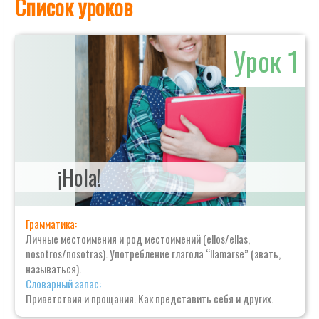
Список уроков
с
персональным
тутором:
Урок 1
заговори
за
3
месяца.
Уровень
А1-
А2.
¡Hola!
Грамматика:
Личные местоимения и род местоимений (ellos/ellas,
nosotros/nosotras). Употребление глагола “llamarse” (звать,
называться).
Словарный запас:
Приветствия и прощания. Как представить себя и других.