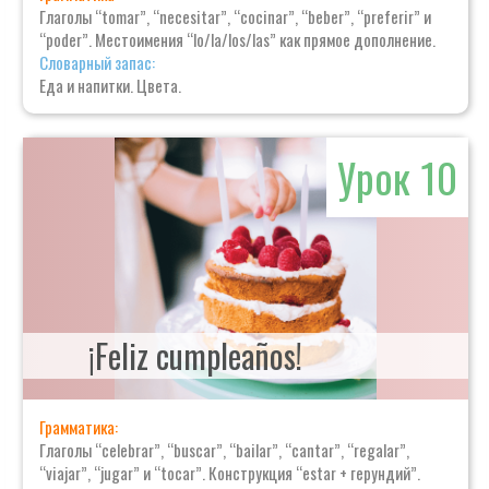
Глаголы “tomar”, “necesitar”, “cocinar”, “beber”, “preferir” и
“poder”. Местоимения “lo/la/los/las” как прямое дополнение.
Словарный запас:
Еда и напитки. Цвета.
Урок 10
¡Feliz cumpleaños!
Грамматика:
Глаголы “celebrar”, “buscar”, “bailar”, “cantar”, “regalar”,
“viajar”, “jugar” и “tocar”. Конструкция “estar + герундий”.