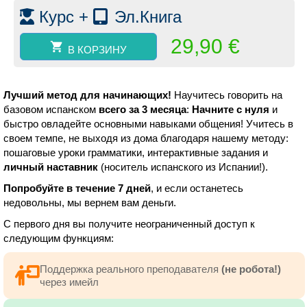
Уровень
Курс +
Эл.Книга
А1-
А2.
29,90
€
В КОРЗИНУ
Лучший метод для начинающих!
Научитесь говорить на
базовом испанском
всего за 3 месяца
:
Начните с нуля
и
быстро овладейте основными навыками общения! Учитесь в
своем темпе, не выходя из дома благодаря нашему методу:
пошаговые уроки грамматики, интерактивные задания и
личный наставник
(носитель испанского из Испании!).
Попробуйте в течение 7 дней
, и если останетесь
недовольны, мы вернем вам деньги.
С первого дня вы получите неограниченный доступ к
следующим функциям:
Поддержка реального преподавателя
(не робота!)
через имейл