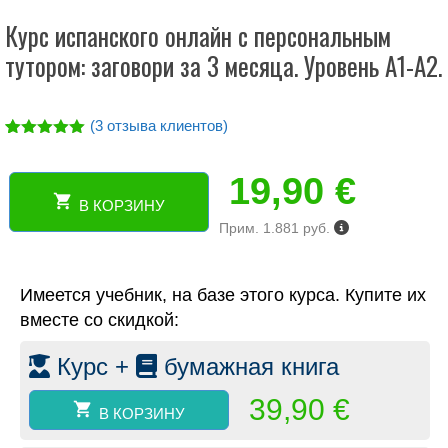
Курс испанского онлайн с персональным
тутором: заговори за 3 месяца. Уровень А1-А2.
(
3
отзыва клиентов)
Рейтинг
3
5.00
из 5
19,90
€
на основе
опроса
В КОРЗИНУ
пользовател
Количество
ей
Прим. 1.881 руб.
товара
Курс
испанского
Имеется учебник, на базе этого курса. Купите их
онлайн
с
вместе со скидкой:
персональным
тутором:
Курс +
бумажная книга
заговори
за
39,90
€
В КОРЗИНУ
3
месяца.