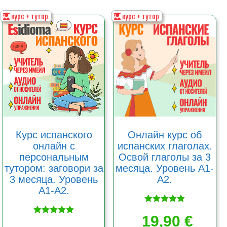
курс + тутор
курс + тутор
Курс испанского
Онлайн курс об
онлайн с
испанских глаголах.
персональным
Освой глаголы за 3
тутором: заговори за
месяца. Уровень А1-
3 месяца. Уровень
А2.
А1-А2.
Оценка
5.00
19,90
€
Оценка
из 5