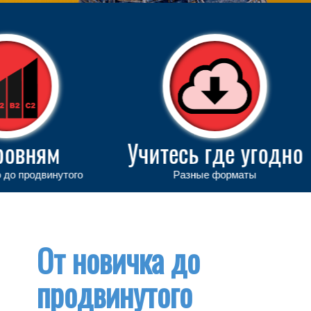
Учитесь где угодно
Свяжи
Разные форматы
Н
От новичка до
продвинутого