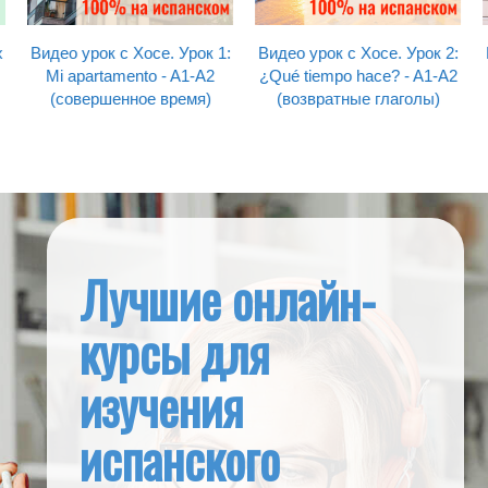
х
Видео урок с Хосе. Урок 1:
Видео урок с Хосе. Урок 2:
Mi apartamento - A1-A2
¿Qué tiempo hace? - A1-A2
(совершенное время)
(возвратные глаголы)
Лучшие онлайн-
курсы для
изучения
испанского