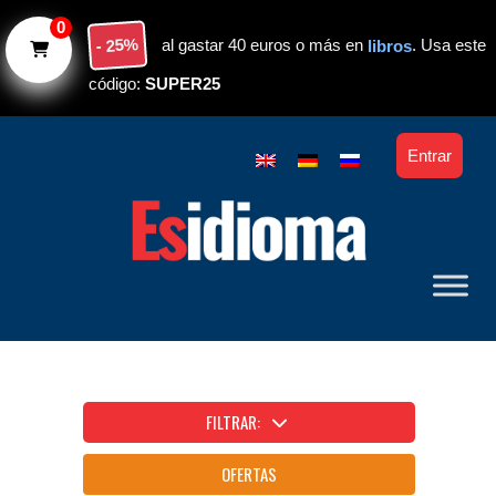
Skip to main content
0
- 25%
al gastar 40 euros o más en
libros
. Usa este
código:
SUPER25
Entrar
FILTRAR:
OFERTAS