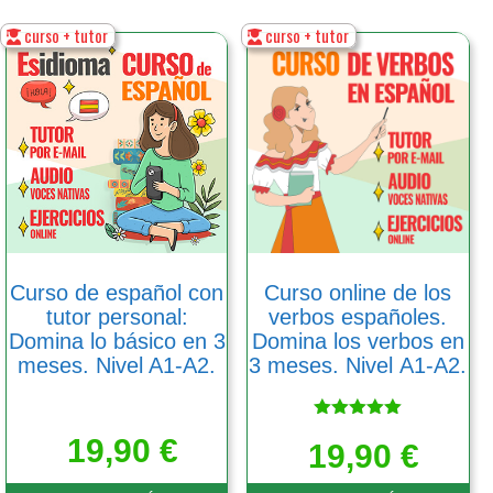
curso + tutor
curso + tutor
Este
Este
producto
producto
tiene
tiene
múltiples
múltiples
variantes.
variantes.
Las
Las
opciones
opciones
se
se
pueden
pueden
elegir
elegir
en
en
Curso de español con
Curso online de los
la
la
tutor personal:
verbos españoles.
página
página
Domina lo básico en 3
Domina los verbos en
de
de
meses. Nivel A1-A2.
3 meses. Nivel А1-А2.
producto
producto
Valorado
19,90
€
19,90
con
€
5.00
de 5