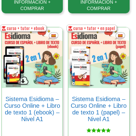
INFORMACIÓN +
INFORMACIÓN +
COMPRAR
COMPRAR
curso + tutor + ebook
curso + tutor + en papel
Este
Este
producto
producto
tiene
tiene
múltiples
múltiples
variantes.
variantes.
Las
Las
opciones
opciones
se
se
pueden
pueden
elegir
elegir
en
en
Sistema Esidioma –
Sistema Esidioma –
la
la
Сurso Online + Libro
Сurso Online + Libro
página
página
de texto 1 (ebook) –
de texto 1 (papel) –
de
de
Nivel A1
Nivel A1
producto
producto