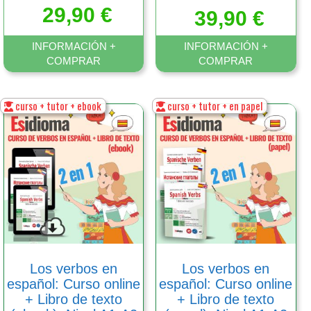
Valorado
29,90
€
39,90
con
€
5.00
de 5
INFORMACIÓN +
INFORMACIÓN +
COMPRAR
COMPRAR
curso + tutor + ebook
curso + tutor + en papel
Este
Este
producto
producto
tiene
tiene
múltiples
múltiples
variantes.
variantes.
Las
Las
opciones
opciones
se
se
pueden
pueden
elegir
elegir
en
en
Los verbos en
Los verbos en
la
la
español: Curso online
español: Curso online
página
página
+ Libro de texto
+ Libro de texto
de
de