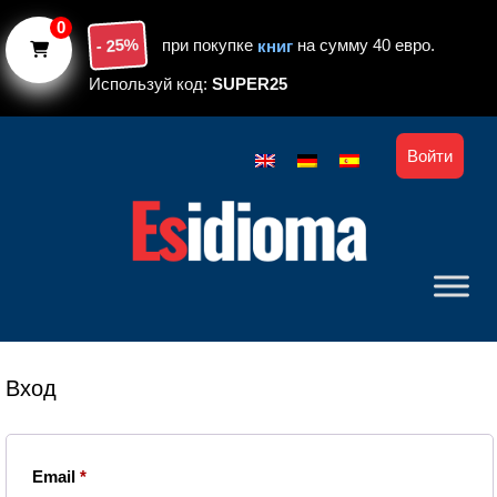
Skip to main content
0
- 25%
при покупке
книг
на сумму 40 евро.
Используй код:
SUPER25
Войти
Вход
Обязательно
Email
*