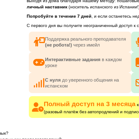
выходя из дома благодаря нашему методу: пошаговые
А2.
личный наставник
(носитель испанского из Испании!)
Попробуйте в течение 7 дней
, и если останетесь н
С первого дня вы получите неограниченный доступ к
Поддержка реального преподавателя
(не робота!)
через имейл
Интерактивные задания
в каждом
уроке
C нуля
до уверенного общения на
испанском
Полный доступ на 3 месяца
к
(разовый платёж без автопродлений и подписо
зык?