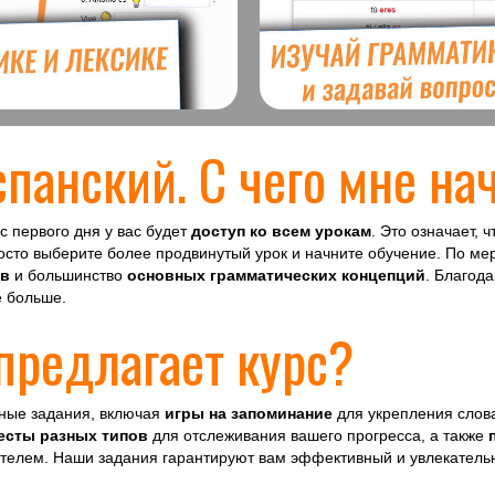
спанский. С чего мне на
 с первого дня у вас будет
доступ ко всем урокам
. Это означает, 
росто выберите более продвинутый урок и начните обучение. По м
ов
и большинство
основных грамматических концепций
. Благод
е больше.
предлагает курс?
ьные задания, включая
игры на запоминание
для укрепления слов
есты разных типов
для отслеживания вашего прогресса, а также
ателем. Наши задания гарантируют вам эффективный и увлекатель