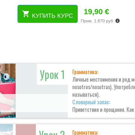
19,90
€
КУПИТЬ КУРС
Количество
Прим. 1.870 руб.
товара
Курс
испанского
онлайн
с
персональным
тутором:
заговори
Урок 1
Грамматика:
за
3
Личные местоимения и род мес
месяца.
nosotros/nosotras). Употребле
Уровень
называться).
А1-
Словарный запас:
А2.
Приветствия и прощания. Как 
Урок 2
Грамматика: