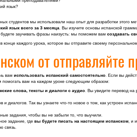
ональными преподавателями?
кий язык?
ьных студентов мы использовали наш опыт для разработки этого м
ский язык всего за 3 месяца
. Вы изучите основы испанской грамма
е будете заучивать фразы наизусть: мы поможем вам
создавать св
 конце каждого урока, которое вы отправите своему персонально
нском от отправляйте 
очь вам
использовать испанский самостоятельно
. Если вы дейс
м помогать вам на каждом уроке следующим образом:
нские слова, тексты и диалоги с аудио
. Вы увидите перевод на 
в и диалогов. Так вы узнаете что-то новое о том, как устроен испа
ные задания, чтобы вы не забыли то, что выучили.
ое задание, где
вы будете писать на настоящем испанском
, и 
ю связь.