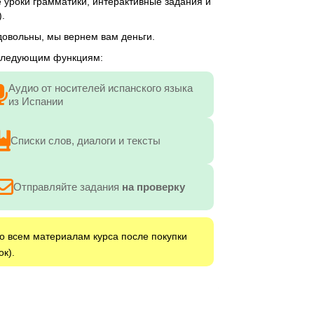
 уроки грамматики, интерактивные задания и
.
едовольны, мы вернем вам деньги.
 следующим функциям:
Аудио от носителей испанского языка
из Испании
Списки слов, диалоги и тексты
Отправляйте задания
на проверку
о всем материалам курса после покупки
к).