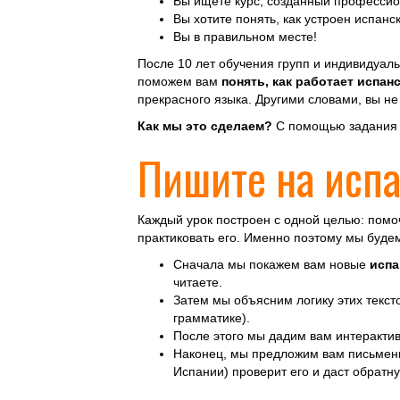
Вы ищете курс, созданный професси
Вы хотите понять, как устроен испанс
Вы в правильном месте!
После 10 лет обучения групп и индивидуал
поможем вам
понять, как работает испан
прекрасного языка. Другими словами, вы н
Как мы это сделаем?
С помощью задания в
Пишите на испа
Каждый урок построен с одной целью: пом
практиковать его. Именно поэтому мы буде
Сначала мы покажем вам новые
испа
читаете.
Затем мы объясним логику этих тексто
грамматике).
После этого мы дадим вам интерактив
Наконец, мы предложим вам письменн
Испании) проверит его и даст обратну