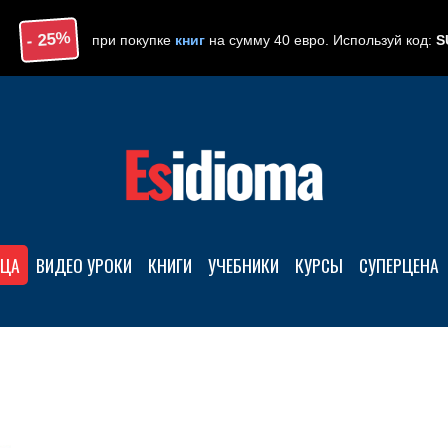
- 25%
при покупке
книг
на сумму 40 евро. Используй код:
S
ЯЦА
ВИДЕО УРОКИ
КНИГИ
УЧЕБНИКИ
КУРСЫ
CУПЕРЦЕНА
персональным тутором: заговори за 3 месяца. Уровень А1-А2.