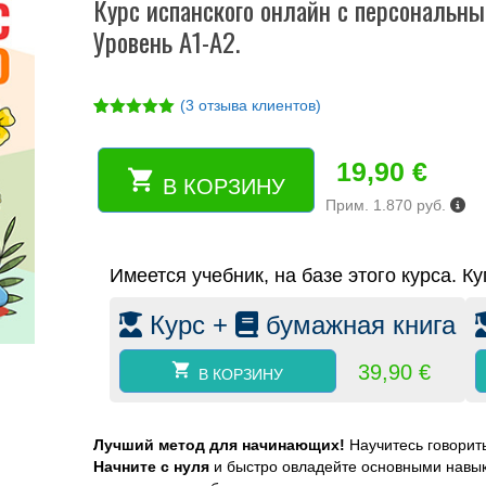
Курс испанского онлайн с персональным
Уровень А1-А2.
(
3
отзыва клиентов)
Рейтинг
3
5.00
из 5
на основе
19,90
€
опроса
В КОРЗИНУ
Количество
пользовател
Прим. 1.870 руб.
ей
товара
Курс
испанского
Имеется учебник, на базе этого курса. Ку
онлайн
с
Курс +
бумажная книга
персональным
тутором:
заговори
39,90
€
В КОРЗИНУ
за
3
месяца.
Лучший метод для начинающих!
Научитесь говорит
Уровень
Начните с нуля
и быстро овладейте основными навык
А1-