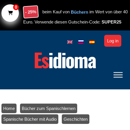
Skip to main content
0
- 25%
beim Kauf von
Büchern
im Wert von über 40
Euro. Verwende diesen Gutschein-Code:
SUPER25
Log in
Home
/
Bücher zum Spanischlernen
/
Spanische Bücher mit Audio
/
Geschichten
/ Geschichten auf Spanisch Niveau A1-A2 – Buch 2 (Printversion)