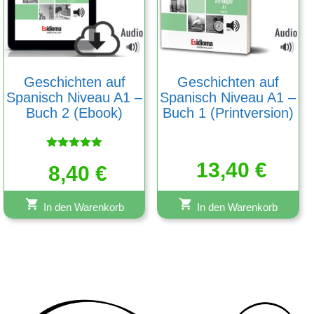
Geschichten auf
Geschichten auf
Spanisch Niveau A1 –
Spanisch Niveau A1 –
Buch 2 (Ebook)
Buch 1 (Printversion)
Bewertet
13,40
€
mit
8,40
€
5.00
von 5
In den Warenkorb
In den Warenkorb