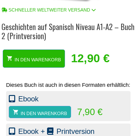
SCHNELLER WELTWEITER VERSAND
Geschichten auf Spanisch Niveau A1-A2 – Buch
2 (Printversion)
12,90
€
IN DEN WARENKORB
Geschichten
auf
Spanisch
Niveau
Dieses Buch ist auch in diesen Formaten erhältlich:
A1-
A2
Ebook
-
Buch
7,90
€
2
IN DEN WARENKORB
(Printversion)
Menge
Ebook +
Printversion