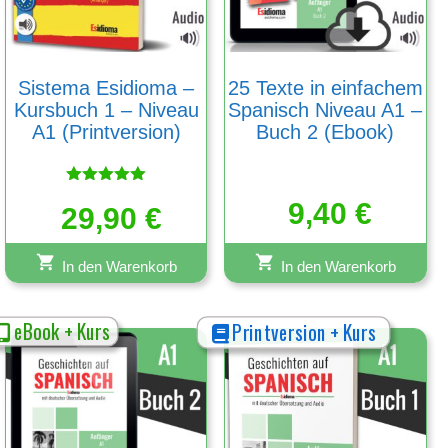
Sistema Esidioma –
25 Texte in einfachem
Kursbuch 1 – Niveau
Spanisch Niveau A1 –
A1 (Printversion)
Buch 2 (Ebook)
Bewertet
9,40
€
29,90
mit
€
5.00
von 5
In den Warenkorb
In den Warenkorb
eBook + Kurs
Printversion + Kurs