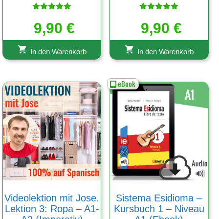
Bewertet
Bewertet
mit
9,90
€
mit
9,90
€
5.00
5.00
von 5
von 5
In den Warenkorb
In den Warenkorb
eBook
Videolektion mit Jose.
Sistema Esidioma –
Lektion 3: Ropa – A1-
Kursbuch 1 – Niveau