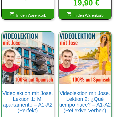
19,90
mit
€
von 5
4.83
von 5
In den Warenkorb
In den Warenkorb
Videolektion mit Jose.
Videolektion mit Jose.
Lektion 1: Mi
Lektion 2: ¿Qué
apartamento – A1-A2
tiempo hace? – A1-A2
(Perfekt)
(Reflexive Verben)