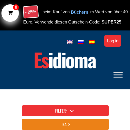
Skip to main content
0
- 25%
beim Kauf von
Büchern
im Wert von über 40
Euro. Verwende diesen Gutschein-Code:
SUPER25
Log in
FILTER:
DEALS