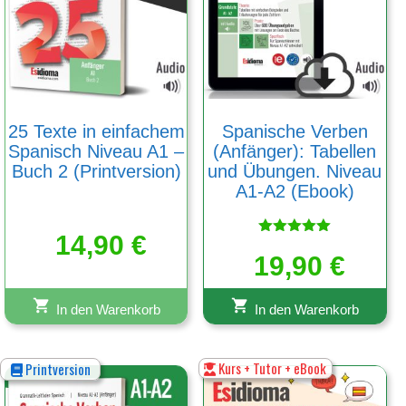
25 Texte in einfachem
Spanische Verben
Spanisch Niveau A1 –
(Anfänger): Tabellen
Buch 2 (Printversion)
und Übungen. Niveau
A1-A2 (Ebook)
14,90
€
Bewertet
19,90
mit
€
5.00
von 5
In den Warenkorb
In den Warenkorb
Kurs + Tutor + eBook
Printversion