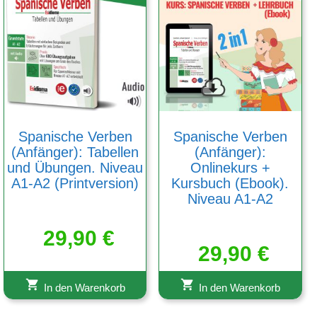
Spanische Verben
Spanische Verben
(Anfänger): Tabellen
(Anfänger):
und Übungen. Niveau
Onlinekurs +
A1-A2 (Printversion)
Kursbuch (Ebook).
Niveau A1-A2
29,90
€
29,90
€
In den Warenkorb
In den Warenkorb