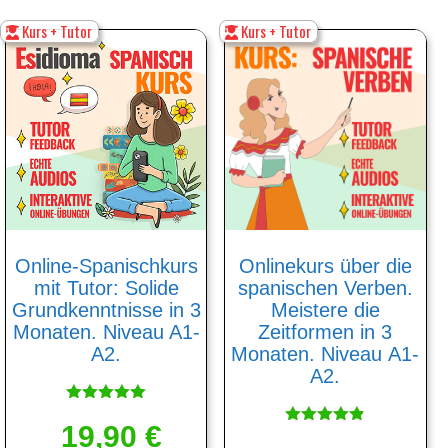
Kurs + Tutor
Kurs + Tutor
Online-Spanischkurs
Onlinekurs über die
mit Tutor: Solide
spanischen Verben.
Grundkenntnisse in 3
Meistere die
Monaten. Niveau A1-
Zeitformen in 3
A2.
Monaten. Niveau А1-
А2.
Bewertet
19,90
mit
€
Bewertet
5.00