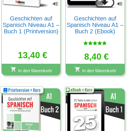
Geschichten auf
Geschichten auf
Spanisch Niveau A1 –
Spanisch Niveau A1 –
Buch 1 (Printversion)
Buch 2 (Ebook)
Bewertet
13,40
€
mit
8,40
€
5.00
von 5
In den Warenkorb
In den Warenkorb
eBook + Kurs
Printversion + Kurs