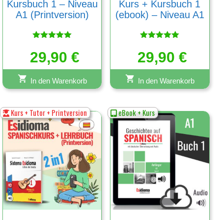
Kursbuch 1 – Niveau
Kurs + Kursbuch 1
A1 (Printversion)
(ebook) – Niveau A1
Bewertet
Bewertet
29,90
mit
€
29,90
mit
€
5.00
5.00
von 5
von 5
In den Warenkorb
In den Warenkorb
Kurs + Tutor + Printversion
eBook + Kurs