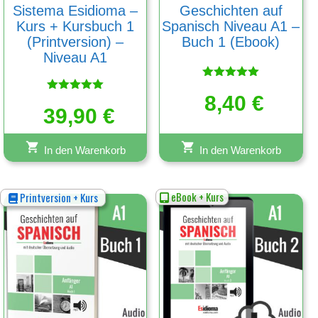
Sistema Esidioma –
Geschichten auf
Kurs + Kursbuch 1
Spanisch Niveau A1 –
(Printversion) –
Buch 1 (Ebook)
Niveau A1
Bewertet
mit
8,40
€
Bewertet
5.00
39,90
mit
€
von 5
5.00
von 5
In den Warenkorb
In den Warenkorb
eBook + Kurs
Printversion + Kurs