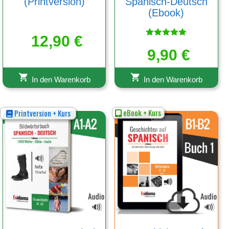
(Printversion)
Spanisch-Deutsch
(Ebook)
12,90
€
Bewertet
mit
9,90
€
5.00
von 5
In den Warenkorb
In den Warenkorb
eBook + Kurs
Printversion + Kurs