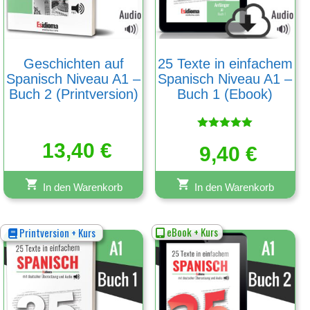
Geschichten auf
25 Texte in einfachem
Spanisch Niveau A1 –
Spanisch Niveau A1 –
Buch 2 (Printversion)
Buch 1 (Ebook)
Bewertet
13,40
€
mit
9,40
€
5.00
von 5
In den Warenkorb
In den Warenkorb
eBook + Kurs
Printversion + Kurs