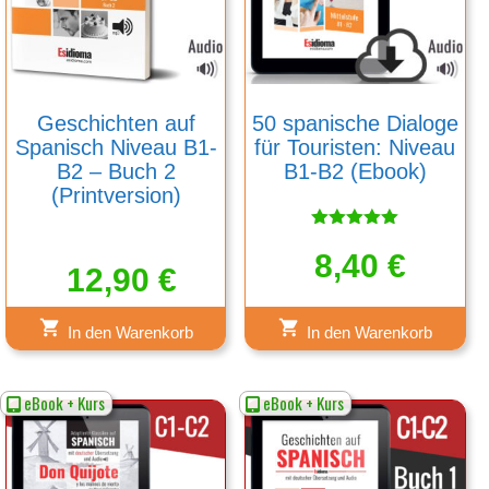
Geschichten auf
50 spanische Dialoge
Spanisch Niveau B1-
für Touristen: Niveau
B2 – Buch 2
B1-B2 (Ebook)
(Printversion)
Bewertet
mit
8,40
€
12,90
€
5.00
von 5
In den Warenkorb
In den Warenkorb
eBook + Kurs
eBook + Kurs