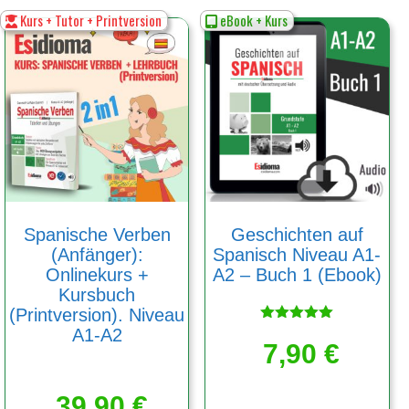
Kurs + Tutor + Printversion
eBook + Kurs
Spanische Verben
Geschichten auf
(Anfänger):
Spanisch Niveau A1-
Onlinekurs +
A2 – Buch 1 (Ebook)
Kursbuch
(Printversion). Niveau
A1-A2
Bewertet
mit
7,90
€
5.00
von 5
39,90
€