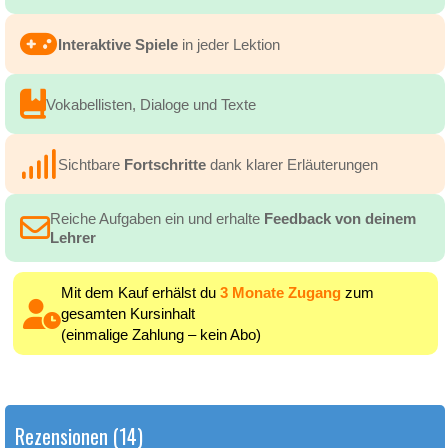
Interaktive Spiele
in jeder Lektion
Vokabellisten, Dialoge und Texte
Sichtbare
Fortschritte
dank klarer Erläuterungen
Reiche Aufgaben ein und erhalte
Feedback von deinem
Lehrer
Mit dem Kauf erhälst du
3 Monate Zugang
zum
gesamten Kursinhalt
(einmalige Zahlung – kein Abo)
Rezensionen (14)