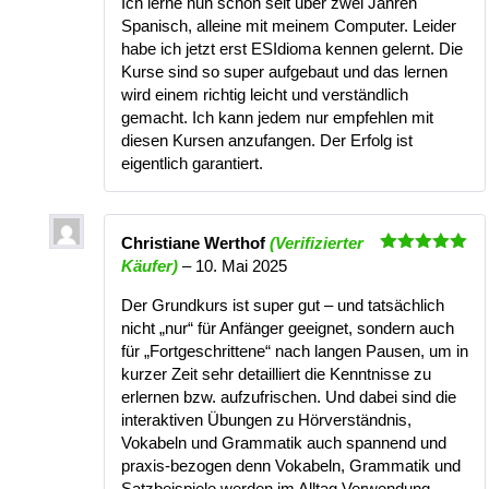
Ich lerne nun schon seit über zwei Jahren
Spanisch, alleine mit meinem Computer. Leider
habe ich jetzt erst ESIdioma kennen gelernt. Die
Kurse sind so super aufgebaut und das lernen
wird einem richtig leicht und verständlich
gemacht. Ich kann jedem nur empfehlen mit
diesen Kursen anzufangen. Der Erfolg ist
eigentlich garantiert.
Christiane Werthof
(Verifizierter
Bewertet
Käufer)
–
10. Mai 2025
mit
5
von
5
Der Grundkurs ist super gut – und tatsächlich
nicht „nur“ für Anfänger geeignet, sondern auch
für „Fortgeschrittene“ nach langen Pausen, um in
kurzer Zeit sehr detailliert die Kenntnisse zu
erlernen bzw. aufzufrischen. Und dabei sind die
interaktiven Übungen zu Hörverständnis,
Vokabeln und Grammatik auch spannend und
praxis-bezogen denn Vokabeln, Grammatik und
Satzbeispiele werden im Alltag Verwendung