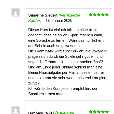
Susanne Siegert
(Verifizierter
Bewertet
Käufer)
–
13. Januar 2025
mit
5
von
5
Dieser Kurs ist einfach toll. Ich hätte nicht
gedacht, dass es so viel Spaß machen kann,
eine Sprache zu lernen. Wäre das nur früher in
der Schule auch so gewesen…
Die Grammatik wird super erklärt, die Vokabeln
prägen sich durch die Spiele sehr gut ein und
sogar die Grammatikübungen machen Spaß!
Und am Ende jeder Unidad schickt man eine
kleine Hausaufgabe per Mail an seinen Lehrer
und bekommt sie sehr wertschätzend korrigiert
zurück.
Ich würde den Kurs jedem empfehlen, der
Spanisch lernen möchte.
rsw.karinroth
(Verifizierter