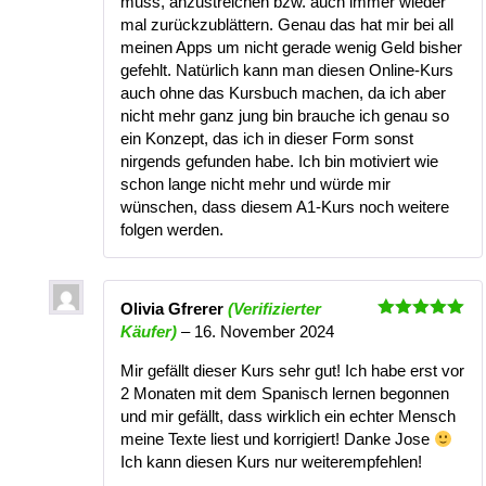
muss, anzustreichen bzw. auch immer wieder
mal zurückzublättern. Genau das hat mir bei all
meinen Apps um nicht gerade wenig Geld bisher
gefehlt. Natürlich kann man diesen Online-Kurs
auch ohne das Kursbuch machen, da ich aber
nicht mehr ganz jung bin brauche ich genau so
ein Konzept, das ich in dieser Form sonst
nirgends gefunden habe. Ich bin motiviert wie
schon lange nicht mehr und würde mir
wünschen, dass diesem A1-Kurs noch weitere
folgen werden.
Olivia Gfrerer
(Verifizierter
Bewertet
Käufer)
–
16. November 2024
mit
5
von
5
Mir gefällt dieser Kurs sehr gut! Ich habe erst vor
2 Monaten mit dem Spanisch lernen begonnen
und mir gefällt, dass wirklich ein echter Mensch
meine Texte liest und korrigiert! Danke Jose
Ich kann diesen Kurs nur weiterempfehlen!