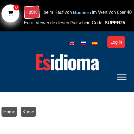
Skip to main content
0
- 25%
beim Kauf von
Büchern
im Wert von über 40
Euro. Verwende diesen Gutschein-Code:
SUPER25
Log in
Home
/
Kurse
/ Online-Spanischkurs mit Tutor: Solide Grundkenntnisse in 3
Monaten. Niveau A1-A2.