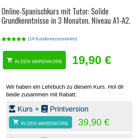
Online-Spanischkurs mit Tutor: Solide
Grundkenntnisse in 3 Monaten. Niveau A1-A2.
(
14
Kundenrezensionen)
Bewertet
14
mit
5.00
von 5,
19,90
€
basierend
IN DEN WARENKORB
Online-
auf
Kundenbew
Spanischkurs
ertungen
mit
Tutor:
Wir haben ein Lehrbuch zu diesem Kurs. Hol dir
Solide
beide zusammen mit Rabatt:
Grundkenntnisse
in
Kurs +
Printversion
3
Monaten.
39,90
€
Niveau
IN DEN WARENKORB
A1-
A2.