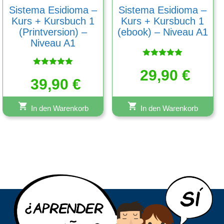
Sistema Esidioma –
Sistema Esidioma –
Kurs + Kursbuch 1
Kurs + Kursbuch 1
(Printversion) –
(ebook) – Niveau A1
Niveau A1
Bewertet
29,90
mit
€
Bewertet
5.00
39,90
mit
€
von 5
5.00
von 5
In den Warenkorb
In den Warenkorb