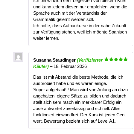
Ich bin wirklich sehr begeistert von diesem Kurs
und kann jedem diesen nur empfehlen, wenn die
Sprache auch mit der Verständnis der
Grammatik gelernt werden soll.
Ich hoffe, dass Aufbaukurse in der nahe Zukunft
zur Verfügung stehen, weil ich möchte Spanisch
weiter lernen.
Susanna Staudinger
(Verifizierter
Bewertet
Käufer)
–
18. Februar 2026
mit
5
von
5
Das ist mit Abstand die beste Methode, die ich
ausprobiert habe und es waren einige.
Super aufgebaut!!! Man wird von Anfang an dazu
angehalten, eigene Sätze zu bilden und dadurch
stellt sich sehr rasch ein merkbarer Erfolg ein.
José antwortet zuverlässig und schnell. Alles
funktioniert einwandfrei. Der Kurs ist jeden Cent
wert. Bewertung bezieht sich auf Level A1.