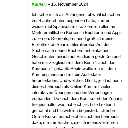
Bewertet
Käufer)
–
16. November 2024
mit
5
von
5
Ich sehe mich als Anfängerin, obwohl ich schon
vor 4 Jahrzehnten begonnen hatte, immer
wieder mal Spanisch mit so ziemlich allen am
Markt erhältlichen Kursen in Buchform und Apps
zu lernen. Dementsprechend groß ist meine
Bibliothek an Spanischlernliteratur. Auf der
Suche nach neuen Büchern mit einfachen
Geschichten bin ich auf Esidioma gestoßen und
habe mir zeitgleich mit dem Buch 1 auch das
Kursbuch 1 gekauft. Heute wollte ich mit dem
Kurs beginnen und mir die Audiodatei
herunterladen. Und welches Glück, jetzt ist auch
dieses Lehrbuch als Online-Kurs mit vielen
interaktiven Übungen und den Vertonungen
vorhanden. Da nach dem Kauf sofort der Zugang
freigeschaltet war, habe ich jetzt die Lektion 1
gemacht und bin wirklich begeistert. Ich liebe
Online-Kurse, brauche aber auch ein Lehrbuch
dazu, um mir Sachen, die ich intensiver lernen