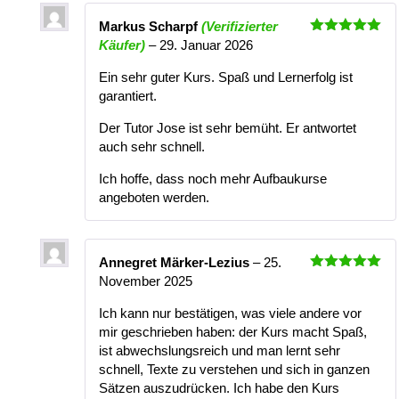
Markus Scharpf
(Verifizierter
Bewertet
Käufer)
–
29. Januar 2026
mit
5
von
5
Ein sehr guter Kurs. Spaß und Lernerfolg ist
garantiert.
Der Tutor Jose ist sehr bemüht. Er antwortet
auch sehr schnell.
Ich hoffe, dass noch mehr Aufbaukurse
angeboten werden.
Annegret Märker-Lezius
–
25.
Bewertet
November 2025
mit
5
von
5
Ich kann nur bestätigen, was viele andere vor
mir geschrieben haben: der Kurs macht Spaß,
ist abwechslungsreich und man lernt sehr
schnell, Texte zu verstehen und sich in ganzen
Sätzen auszudrücken. Ich habe den Kurs