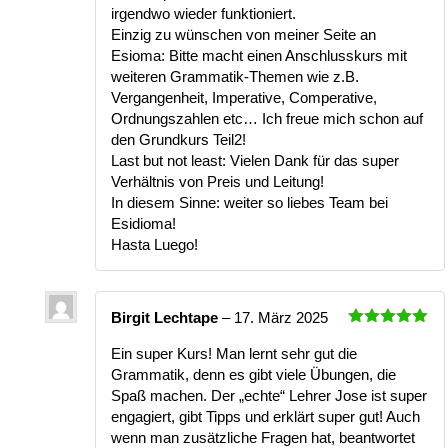
irgendwo wieder funktioniert.
Einzig zu wünschen von meiner Seite an
Esioma: Bitte macht einen Anschlusskurs mit
weiteren Grammatik-Themen wie z.B.
Vergangenheit, Imperative, Comperative,
Ordnungszahlen etc… Ich freue mich schon auf
den Grundkurs Teil2!
Last but not least: Vielen Dank für das super
Verhältnis von Preis und Leitung!
In diesem Sinne: weiter so liebes Team bei
Esidioma!
Hasta Luego!
Birgit Lechtape
–
17. März 2025
Bewertet
mit
5
von
Ein super Kurs! Man lernt sehr gut die
5
Grammatik, denn es gibt viele Übungen, die
Spaß machen. Der „echte“ Lehrer Jose ist super
engagiert, gibt Tipps und erklärt super gut! Auch
wenn man zusätzliche Fragen hat, beantwortet