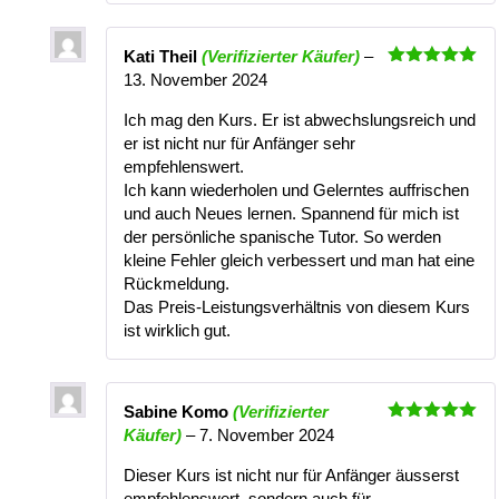
Kati Theil
(Verifizierter Käufer)
–
Bewertet
13. November 2024
mit
5
von
5
Ich mag den Kurs. Er ist abwechslungsreich und
er ist nicht nur für Anfänger sehr
empfehlenswert.
Ich kann wiederholen und Gelerntes auffrischen
und auch Neues lernen. Spannend für mich ist
der persönliche spanische Tutor. So werden
kleine Fehler gleich verbessert und man hat eine
Rückmeldung.
Das Preis-Leistungsverhältnis von diesem Kurs
ist wirklich gut.
Sabine Komo
(Verifizierter
Bewertet
Käufer)
–
7. November 2024
mit
5
von
5
Dieser Kurs ist nicht nur für Anfänger äusserst
empfehlenswert, sondern auch für