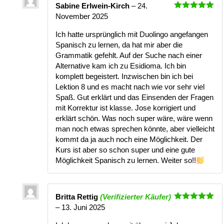
Sabine Erlwein-Kirch
–
24.
Bewertet
November 2025
mit
5
von
5
Ich hatte ursprünglich mit Duolingo angefangen
Spanisch zu lernen, da hat mir aber die
Grammatik gefehlt. Auf der Suche nach einer
Alternative kam ich zu Esidioma. Ich bin
komplett begeistert. Inzwischen bin ich bei
Lektion 8 und es macht nach wie vor sehr viel
Spaß. Gut erklärt und das Einsenden der Fragen
mit Korrektur ist klasse. Jose korrigiert und
erklärt schön. Was noch super wäre, wäre wenn
man noch etwas sprechen könnte, aber vielleicht
kommt da ja auch noch eine Möglichkeit. Der
Kurs ist aber so schon super und eine gute
Möglichkeit Spanisch zu lernen. Weiter so!!
Britta Rettig
(Verifizierter Käufer)
Bewertet
–
13. Juni 2025
mit
5
von
5