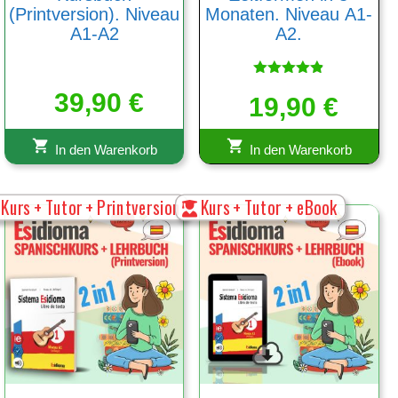
(Printversion). Niveau
Monaten. Niveau А1-
A1-A2
А2.
Bewertet
39,90
€
19,90
mit
€
4.83
von 5
In den Warenkorb
In den Warenkorb
Kurs + Tutor + Printversion
Kurs + Tutor + eBook