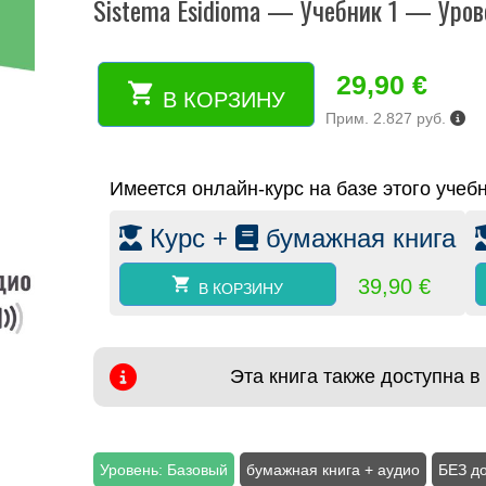
Sistema Esidioma — Учебник 1 — Урове
29,90
€
В КОРЗИНУ
Количество
Прим. 2.827 руб.
товара
Sistema
Esidioma
Имеется онлайн-курс на базе этого учебн
-
Учебник
Курс +
бумажная книга
1
-
Уровень
39,90
€
В КОРЗИНУ
A1
(бумажная
книга)
Эта книга также доступна 
Уровень: Базовый
бумажная книга + аудио
БЕЗ до