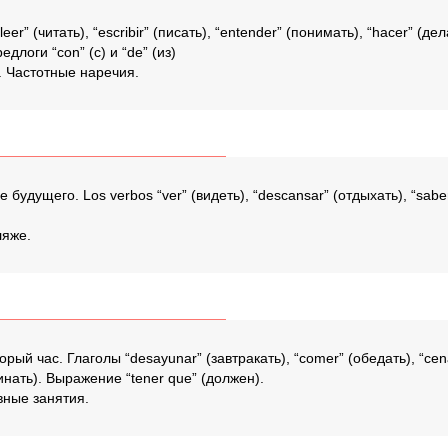
leer” (читать), “escribir” (писать), “entender” (понимать), “hacer” (де
логи “con” (с) и “de” (из)
. Частотные наречия.
е будущего. Los verbos “ver” (видеть), “descansar” (отдыхать), “sabe
ляже.
рый час. Глаголы “desayunar” (завтракать), “comer” (обедать), “cenar
чинать). Выражение “tener que” (должен).
вные занятия.