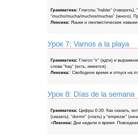
Грамматика:
Глаголы “hablar” (говорить), “
“mucho/mucha/muchos/muchas” (много). Пред
Лексика:
Языки и лингвистические навыки
Урок 7: Vamos a la playa
Грамматика:
Глагол “ir” (идти) и выражени
слова “hay” (есть, имеется).
Лексика:
: Свободное время и отпуск на п
Урок 8: Días de la semana
Грамматика:
Цифры 0-20. Как сказать, кото
(сказать), “dormir” (спать) y “empezar” (на
>
Лексика:
Дни недели и время. Повседне