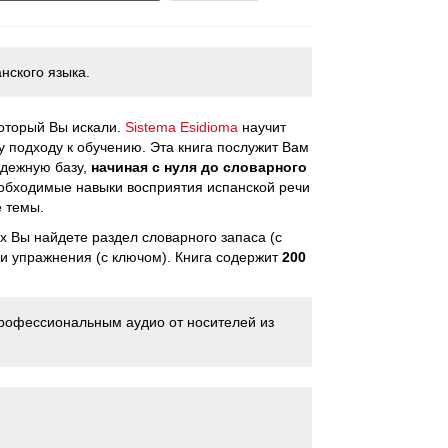
нского языка.
который Вы искали.
Sistema Esidioma
научит
 подходу к обучению. Эта книга послужит Вам
адежную базу,
начиная с нуля до словарного
необходимые навыки восприятия испанской речи
е темы.
ых Вы найдете раздел словарного запаса (с
ку и упражнения (с ключом). Книга содержит
200
рофессиональным аудио от носителей из