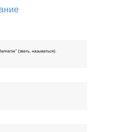
жание
lamarse” (звать, называться).