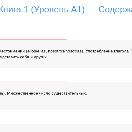
 Книга 1 (Уровень A1) — Содер
тоимений (ellos/ellas, nosotros/nosotras). Употребление глагола “l
дставить себя и других.
ть). Множественное число существительных.