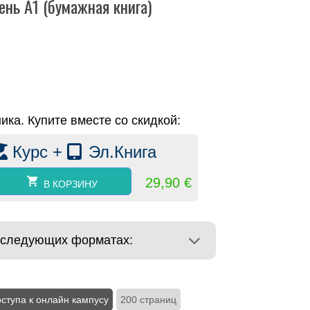
нь A1 (бумажная книга)
ика. Купите вместе со скидкой:
Курс +
Эл.Книга
29,90
€
В КОРЗИНУ
в следующих форматах:
ступа к онлайн кампусу
200 страниц