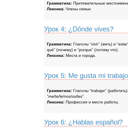
Грамматика:
Притяжательные местоимения. 
Лексика:
Члены семьи.
Урок 4: ¿Dónde vives?
Грамматика:
Глаголы “vivir” (жить) и “es
qué” (почему) и “porque” (потому что).
Лексика:
Места и города.
Урок 5: Me gusta mi trabajo
Грамматика:
Глаголы “trabajar” (работать)
“me/te/le/nos/os/les”.
Лексика:
Профессия и место работы.
Урок 6: ¿Hablas español?