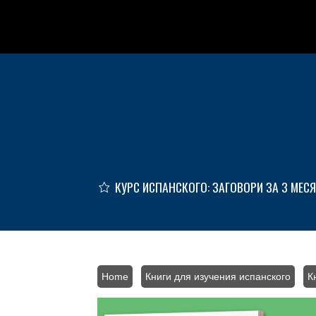
Skip to main content
КУРС ИСПАНСКОГО: ЗАГОВОРИ ЗА 3 МЕС
Home
/
Книги для изучения испанского
/
К