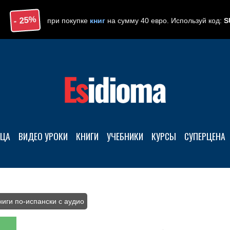
- 25%
при покупке
книг
на сумму 40 евро. Используй код:
S
ЯЦА
ВИДЕО УРОКИ
КНИГИ
УЧЕБНИКИ
КУРСЫ
CУПЕРЦЕНА
ниги по-испански с аудио
/ Sistema Esidioma — Учебник 1 — Урове